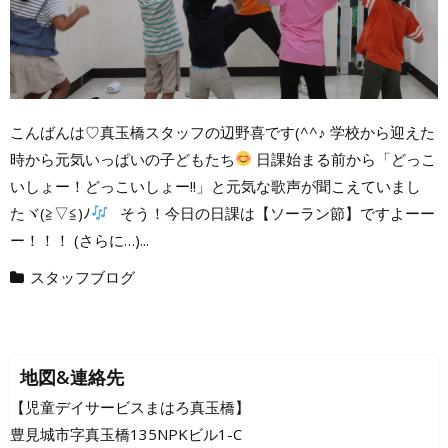
こんばんは♡真玉橋スタッフの辺野喜です(^^♪ 学校から迎えた
時から元気いっぱいの子どもたち
日課始まる前から「どっこ
いしょー！どっこいしょー!!」と元気な歌声が聞こえていまし
たヾ(≧▽≦)ﾉ
そう！今日の日課は【ソーラン節】ですよーー
ー！！！ (さらに…)...
スタッフブログ
地図&連絡先
【児童デイサービスまはろ真玉橋】
豊見城市字真玉橋135NPKビル1-C