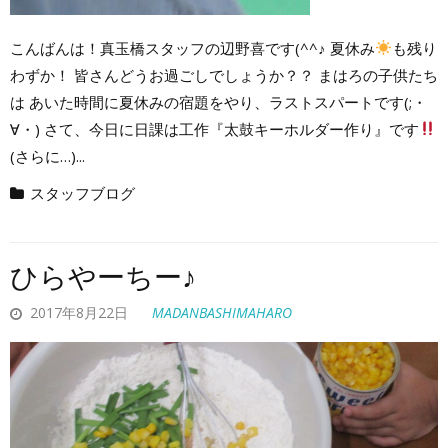
こんばんは！真玉橋スタッフの辺野喜です(^^♪ 夏休み
も残り
わずか！ 皆さんどうお過ごしでしょうか？？ まはろの子供たち
は あいた時間に夏休みの宿題をやり、ラストスパートです(;・
∀・) さて、今日に日課は工作『太鼓キーホルダー作り』です
(さらに…)...
スタッフブログ
ひらやーちー♪
2017年8月22日
MADANBASHIMAHARO