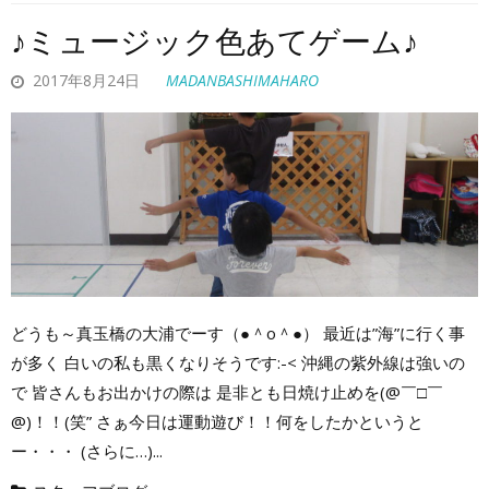
♪ミュージック色あてゲーム♪
2017年8月24日
MADANBASHIMAHARO
どうも～真玉橋の大浦でーす（●＾o＾●） 最近は”海”に行く事
が多く 白いの私も黒くなりそうです:-< 沖縄の紫外線は強いの
で 皆さんもお出かけの際は 是非とも日焼け止めを(@￣□￣
@)！！(笑” さぁ今日は運動遊び！！何をしたかというと
ー・・・ (さらに…)...