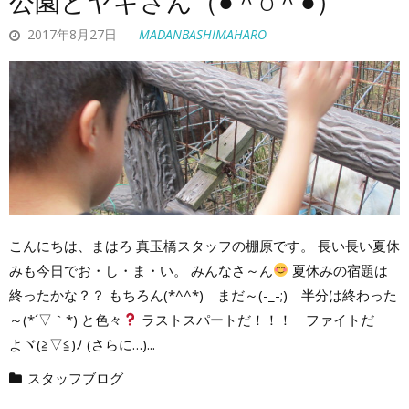
公園とヤギさん（●＾o＾●）
2017年8月27日
MADANBASHIMAHARO
こんにちは、まはろ 真玉橋スタッフの棚原です。 長い長い夏休
みも今日でお・し・ま・い。 みんなさ～ん
夏休みの宿題は
終ったかな？？ もちろん(*^^*) まだ～(-_-;) 半分は終わった
～(*´▽｀*) と色々
ラストスパートだ！！！ ファイトだ
よヾ(≧▽≦)ﾉ (さらに…)...
スタッフブログ