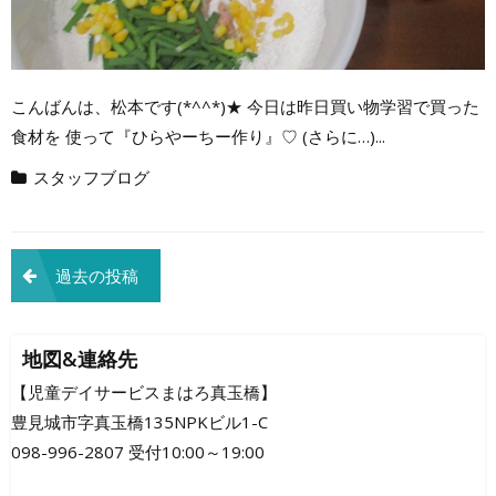
こんばんは、松本です(*^^*)★ 今日は昨日買い物学習で買った
食材を 使って『ひらやーちー作り』♡ (さらに…)...
スタッフブログ
投
過去の投稿
稿
ナ
地図&連絡先
ビ
【児童デイサービスまはろ真玉橋】
豊見城市字真玉橋135NPKビル1-C
ゲ
098-996-2807 受付10:00～19:00
ー