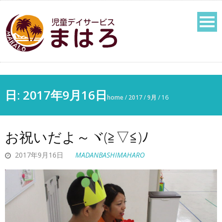
日:
2017年9月16日
home
/
2017
/
9月
/
16
お祝いだよ～ヾ(≧▽≦)ﾉ
2017年9月16日
MADANBASHIMAHARO