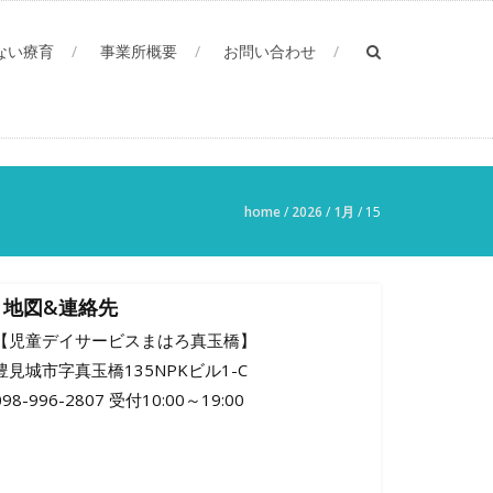
ない療育
事業所概要
お問い合わせ
home
/
2026
/
1月
/
15
地図&連絡先
【児童デイサービスまはろ真玉橋】
豊見城市字真玉橋135NPKビル1-C
098-996-2807 受付10:00～19:00