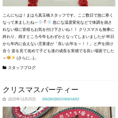
こんにちは！まはろ真玉橋スタッフです。ここ数日で急に寒く
なって来ましたね～
急にな温度変化などで体調を崩さ
れない様に皆様もお気を付け下さいね！！ クリスマスも無事に
終わり、残すところ今年もわずかとなってしまいましたが 昨日
から年内に会えない児童達が「良いお年を～！！」と声を掛け
合う 姿を見て改めて子ども達の成長を実感でる良い場面でした
～
(さらに…)...
スタッフブログ
クリスマスパーティー
2025年12月25日
MADANBASHIMAHARO