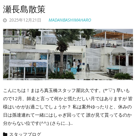
瀬長島散策
2025年12月21日
MADANBASHIMAHARO
こんにちは！まはろ真玉橋スタッフ屋比久です。(*'▽') 早いも
ので12月、師走と言って何かと慌ただしい月ではありますが 皆
様はいかがお過ごしでしょうか？ 私は案外ゆったりと、休みの
日は孫達連れて一緒にはしゃぎ回ってて 誰が見て貰ってるのか
分からない位です(^^;) (さらに…)...
スタッフブログ