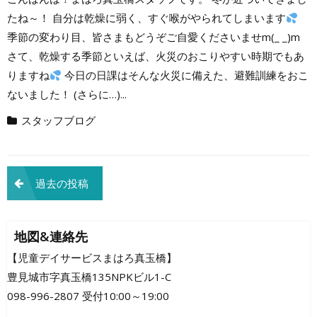
たね～！ 自分は乾燥に弱く、すぐ喉がやられてしまいます
季節の変わり目、皆さまもどうぞご自愛くださいませm(_ _)m
さて、乾燥する季節といえば、火災のおこりやすい時期でもあ
りますね
今日の日課はそんな火災に備えた、避難訓練をおこ
ないました！ (さらに…)...
スタッフブログ
投
過去の投稿
稿
ナ
地図&連絡先
ビ
【児童デイサービスまはろ真玉橋】
豊見城市字真玉橋135NPKビル1-C
ゲ
098-996-2807 受付10:00～19:00