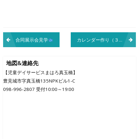
投
合同展示会見学
カレンダー作り（３月）
稿
ナ
地図&連絡先
ビ
【児童デイサービスまはろ真玉橋】
豊見城市字真玉橋135NPKビル1-C
ゲ
098-996-2807 受付10:00～19:00
ー
シ
ョ
ン