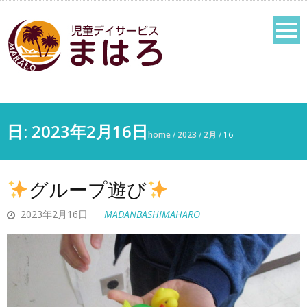
日:
2023年2月16日
home
/
2023
/
2月
/
16
グループ遊び
2023年2月16日
MADANBASHIMAHARO