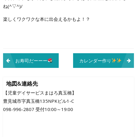
ね(^▽^)/
楽しくワクワクな本に出会えるかもよ！？
投
お寿司だーーー
カレンダー作り
稿
ナ
地図&連絡先
ビ
【児童デイサービスまはろ真玉橋】
豊見城市字真玉橋135NPKビル1-C
ゲ
098-996-2807 受付10:00～19:00
ー
シ