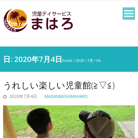
日:
2020年7月4日
home
/
2020
/
7月
/
04
うれしい楽しい児童館(≧▽≦)
2020年7月4日
MADANBASHIMAHARO