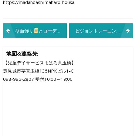
https://madanbashi.maharo-houka
投
壁面飾り
とコーディネーショントレーニング
ビジョントレーニング
稿
ナ
地図&連絡先
ビ
【児童デイサービスまはろ真玉橋】
豊見城市字真玉橋135NPKビル1-C
ゲ
098-996-2807 受付10:00～19:00
ー
シ
ョ
ン