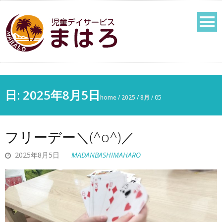
日:
2025年8月5日
home
/
2025
/
8月
/
05
フリーデー＼(^o^)／
2025年8月5日
MADANBASHIMAHARO