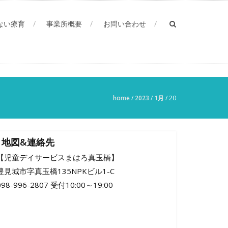
ない療育
事業所概要
お問い合わせ
home
/
2023
/
1月
/
20
地図&連絡先
【児童デイサービスまはろ真玉橋】
豊見城市字真玉橋135NPKビル1-C
098-996-2807 受付10:00～19:00