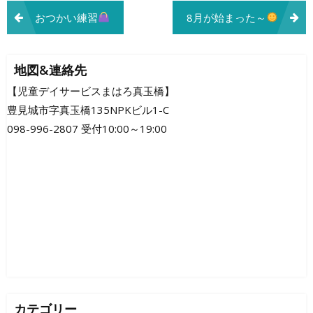
投
おつかい練習
8月が始まった～
稿
ナ
地図&連絡先
ビ
【児童デイサービスまはろ真玉橋】
豊見城市字真玉橋135NPKビル1-C
ゲ
098-996-2807 受付10:00～19:00
ー
シ
ョ
ン
カテゴリー