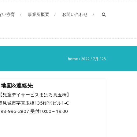
ない療育
事業所概要
お問い合わせ
home
/
2022
/
7月
/
28
地図&連絡先
【児童デイサービスまはろ真玉橋】
豊見城市字真玉橋135NPKビル1-C
098-996-2807 受付10:00～19:00