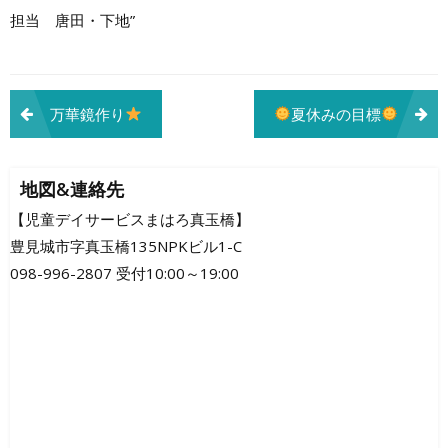
担当 唐田・下地”
投
万華鏡作り
夏休みの目標
稿
ナ
地図&連絡先
ビ
【児童デイサービスまはろ真玉橋】
豊見城市字真玉橋135NPKビル1-C
ゲ
098-996-2807 受付10:00～19:00
ー
シ
ョ
ン