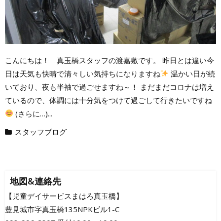
こんにちは！ 真玉橋スタッフの渡嘉敷です。 昨日とは違い今
日は天気も快晴で清々しい気持ちになりますね
温かい日が続
いており、夜も半袖で過ごせますね～！ まだまだコロナは増え
ているので、体調には十分気をつけて過ごして行きたいですね
(さらに…)...
スタッフブログ
地図&連絡先
【児童デイサービスまはろ真玉橋】
豊見城市字真玉橋135NPKビル1-C