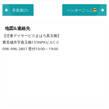
投
音楽遊び♪
ハンターごっこ
稿
ナ
地図&連絡先
ビ
【児童デイサービスまはろ真玉橋】
豊見城市字真玉橋135NPKビル1-C
ゲ
098-996-2807 受付10:00～19:00
ー
シ
ョ
ン