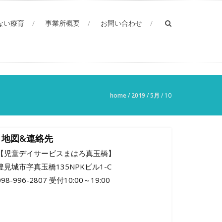
ない療育
事業所概要
お問い合わせ
home
/
2019
/
5月
/
10
地図&連絡先
【児童デイサービスまはろ真玉橋】
豊見城市字真玉橋135NPKビル1-C
098-996-2807 受付10:00～19:00