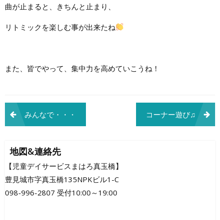
曲が止まると、きちんと止まり、
リトミックを楽しむ事が出来たね
また、皆でやって、集中力を高めていこうね！
投
みんなで・・・
コーナー遊び♫
稿
ナ
地図&連絡先
ビ
【児童デイサービスまはろ真玉橋】
豊見城市字真玉橋135NPKビル1-C
ゲ
098-996-2807 受付10:00～19:00
ー