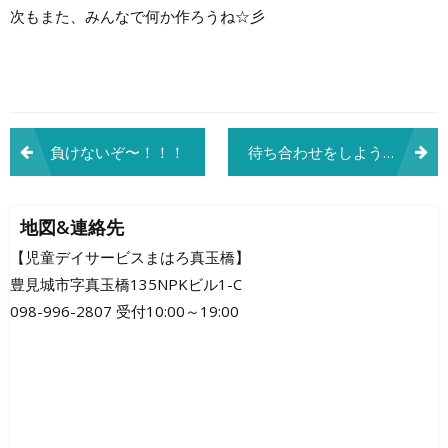
次もまた、みんなで何か作ろうね☆彡
投
負けないぞ〜！！！
待ち合わせをしようヽ(^o^)丿
稿
ナ
地図&連絡先
ビ
【児童デイサービスまはろ真玉橋】
豊見城市字真玉橋135NPKビル1-C
ゲ
098-996-2807 受付10:00～19:00
ー
シ
ョ