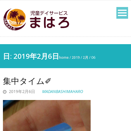
日:
2019年2月6日
home
/
2019
/
2月
/
06
集中タイム✐
2019年2月6日
MADANBASHIMAHARO