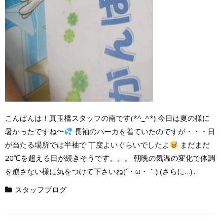
こんばんは！真玉橋スタッフの南です(*^_^*) 今日は夏の様に
暑かったですね〜
長袖のパーカを着ていたのですが・・・日
が当たる場所では半袖で 丁度よいぐらいでしたよ
まだまだ
20℃を超える日が続きそうです。。。 朝晩の気温の変化で体調
を崩さない様に気をつけて下さいね(´・ω・｀) (さらに…)...
スタッフブログ