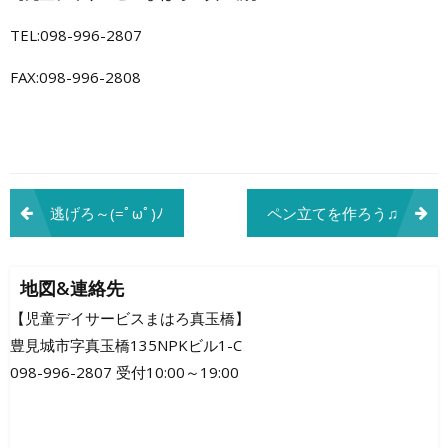
TEL:098-996-2807
FAX:098-996-2808
投
逃げろ～(=ﾟωﾟ)ﾉ
ペン立てを作ろう♫
稿
ナ
地図&連絡先
ビ
【児童デイサービスまはろ真玉橋】
豊見城市字真玉橋135NPKビル1-C
ゲ
098-996-2807 受付10:00～19:00
ー
シ