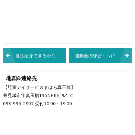
投
自己紹介できるかな(^^♪
運動会の練習～ヽ(^o^)丿
稿
ナ
地図&連絡先
ビ
【児童デイサービスまはろ真玉橋】
豊見城市字真玉橋135NPKビル1-C
ゲ
098-996-2807 受付10:00～19:00
ー
シ