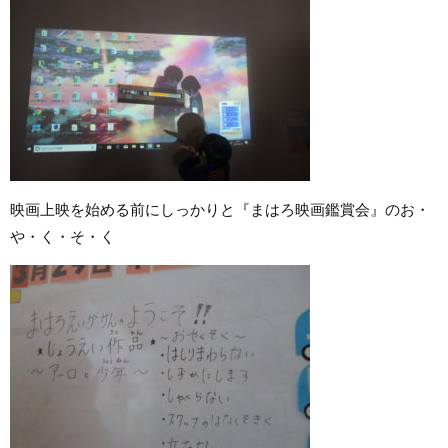
映画上映を始める前にしっかりと『まはろ映画鑑賞会』のお・
や・く・そ・く