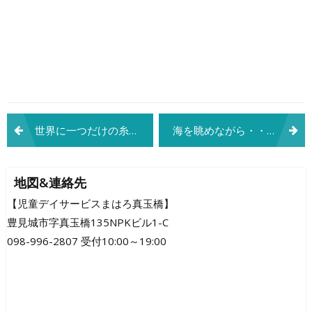
投
世界に一つだけの糸電話
海を眺めながら・・・
稿
ナ
地図&連絡先
ビ
【児童デイサービスまはろ真玉橋】
豊見城市字真玉橋135NPKビル1-C
ゲ
098-996-2807 受付10:00～19:00
ー
シ