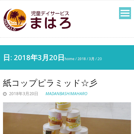
日:
2018年3月20日
home
/
2018
/
3月
/
20
紙コップピラミッド☆彡
2018年3月20日
MADANBASHIMAHARO