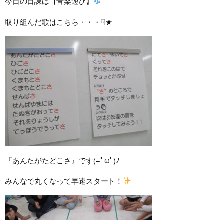
今日の日課は【音楽遊び】
取り組んだ歌はこちら・・・☟★
『あんたがたどこさ』です(=ﾟωﾟ)ﾉ
みんなで丸くなって早速スタート！