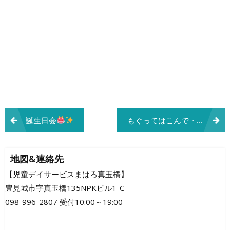
投
誕生日会
もぐってはこんで・・・
稿
ナ
地図&連絡先
ビ
【児童デイサービスまはろ真玉橋】
豊見城市字真玉橋135NPKビル1-C
ゲ
098-996-2807 受付10:00～19:00
ー