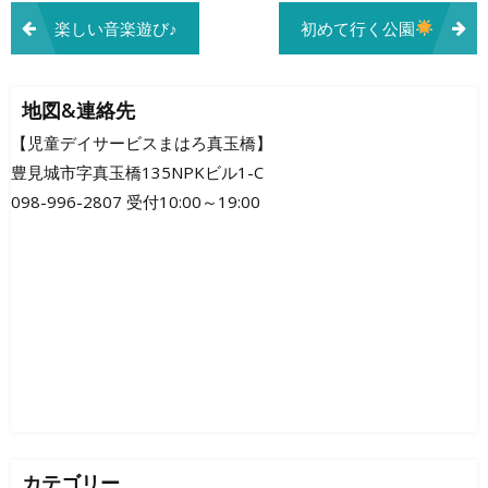
投
楽しい音楽遊び♪
初めて行く公園
稿
ナ
地図&連絡先
ビ
【児童デイサービスまはろ真玉橋】
豊見城市字真玉橋135NPKビル1-C
ゲ
098-996-2807 受付10:00～19:00
ー
シ
ョ
ン
カテゴリー