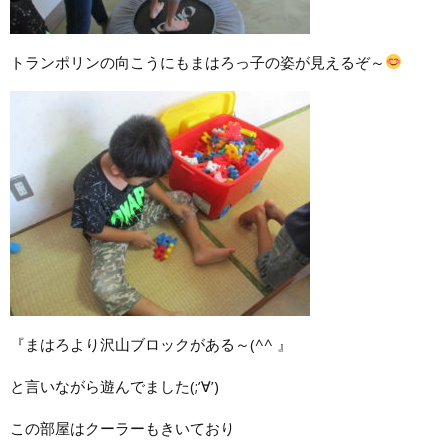
トランポリンの向こうにもまはろっ子の姿が見えるぞ～
『まはろより沢山ブロックがある～(^^ 』
と言いながら遊んでました(;’∀’)
この部屋はクーラーもきいており