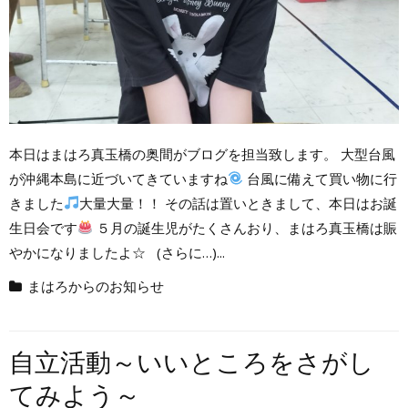
本日はまはろ真玉橋の奥間がブログを担当致します。 大型台風
が沖縄本島に近づいてきていますね
台風に備えて買い物に行
きました
大量大量！！ その話は置いときまして、本日はお誕
生日会です
５月の誕生児がたくさんおり、まはろ真玉橋は賑
やかになりましたよ☆ (さらに…)...
まはろからのお知らせ
自立活動～いいところをさがし
てみよう～