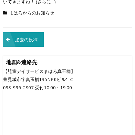
いてきますね！ (さらに…)...
まはろからのお知らせ
投
過去の投稿
稿
ナ
地図&連絡先
ビ
【児童デイサービスまはろ真玉橋】
豊見城市字真玉橋135NPKビル1-C
ゲ
098-996-2807 受付10:00～19:00
ー
シ
ョ
ン