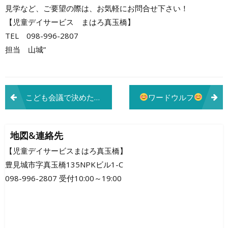
見学など、ご要望の際は、お気軽にお問合せ下さい！
【児童デイサービス まはろ真玉橋】
TEL 098-996-2807
担当 山城”
投
こども会議で決めた遊び（かくれんぼ）(^^)
ワードウルフ
稿
ナ
地図&連絡先
ビ
【児童デイサービスまはろ真玉橋】
豊見城市字真玉橋135NPKビル1-C
ゲ
098-996-2807 受付10:00～19:00
ー
シ