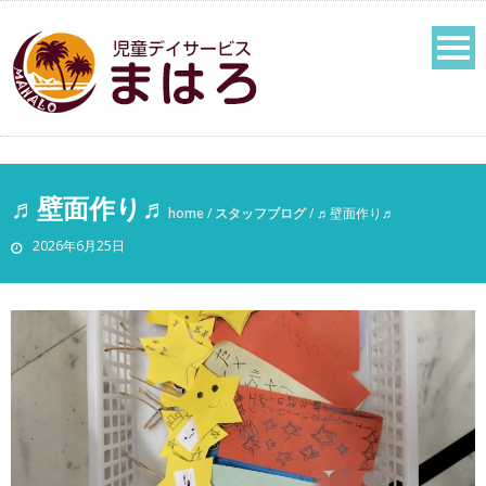
♬壁面作り♬
home
/
スタッフブログ
/
♬壁面作り♬
2026年6月25日