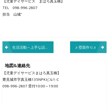
【児童デイサービス まはろ真玉橋】
TEL 098-996-2807
担当 山城”
投
生活活動～上手な話の仕方・聞き方～
♬壁面作り♬
稿
ナ
地図&連絡先
ビ
【児童デイサービスまはろ真玉橋】
豊見城市字真玉橋135NPKビル1-C
ゲ
098-996-2807 受付10:00～19:00
ー
シ