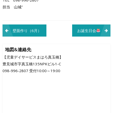
担当 山城”
投
壁面作り（6月）
お誕生日会
稿
ナ
地図&連絡先
ビ
【児童デイサービスまはろ真玉橋】
豊見城市字真玉橋135NPKビル1-C
ゲ
098-996-2807 受付10:00～19:00
ー
シ
ョ
ン