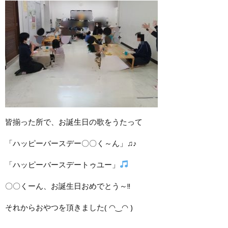
皆揃った所で、お誕生日の歌をうたって
「ハッピーバースデー〇〇く～ん」♫♪
「ハッピーバースデートゥユー」
〇〇くーん、お誕生日おめでとう～!!
それからおやつを頂きました( ◠‿◠ )