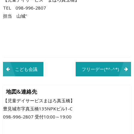
TEL 098-996-2807
担当 山城”
投
こども会議
フリーデー(*^-^*)
稿
ナ
地図&連絡先
ビ
【児童デイサービスまはろ真玉橋】
豊見城市字真玉橋135NPKビル1-C
ゲ
098-996-2807 受付10:00～19:00
ー