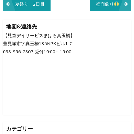
投
夏祭り 2日目
壁面飾り
稿
ナ
地図&連絡先
ビ
【児童デイサービスまはろ真玉橋】
豊見城市字真玉橋135NPKビル1-C
ゲ
098-996-2807 受付10:00～19:00
ー
シ
ョ
ン
カテゴリー