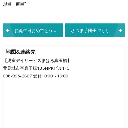
担当 前里”
投
お誕生日おめでとう(^^♪
さつま芋団子づくり
稿
ナ
地図&連絡先
ビ
【児童デイサービスまはろ真玉橋】
豊見城市字真玉橋135NPKビル1-C
ゲ
098-996-2807 受付10:00～19:00
ー
シ
ョ
ン