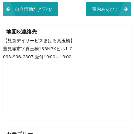
投
自立活動だ(^▽^)/
室内あそび！
稿
ナ
地図&連絡先
ビ
【児童デイサービスまはろ真玉橋】
豊見城市字真玉橋135NPKビル1-C
ゲ
098-996-2807 受付10:00～19:00
ー
シ
ョ
ン
カテゴリー