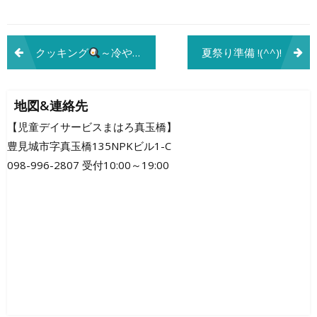
投
クッキング
～冷やし中華作り～
夏祭り準備 !(^^)!
稿
ナ
地図&連絡先
ビ
【児童デイサービスまはろ真玉橋】
豊見城市字真玉橋135NPKビル1-C
ゲ
098-996-2807 受付10:00～19:00
ー
シ
ョ
ン