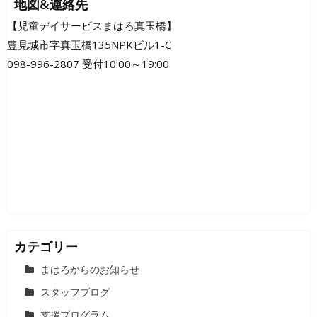
ナ
地図&連絡先
ビ
【児童デイサービスまはろ真玉橋】
豊見城市字真玉橋135NPKビル1-C
ゲ
098-996-2807 受付10:00～19:00
ー
シ
ョ
ン
カテゴリー
まはろからのお知らせ
スタッフブログ
支援プログラム