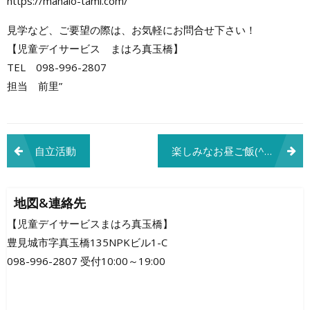
https://mahalo-tami.com/
見学など、ご要望の際は、お気軽にお問合せ下さい！
【児童デイサービス まはろ真玉橋】
TEL 098-996-2807
担当 前里”
投
自立活動
楽しみなお昼ご飯(^^♪
稿
ナ
地図&連絡先
ビ
【児童デイサービスまはろ真玉橋】
豊見城市字真玉橋135NPKビル1-C
ゲ
098-996-2807 受付10:00～19:00
ー
シ