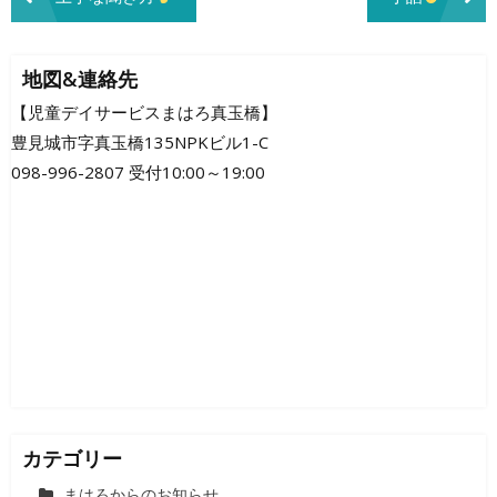
稿
ナ
地図&連絡先
ビ
【児童デイサービスまはろ真玉橋】
豊見城市字真玉橋135NPKビル1-C
ゲ
098-996-2807 受付10:00～19:00
ー
シ
ョ
ン
カテゴリー
まはろからのお知らせ