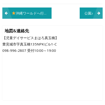
投
沖縄ワールドへ行こう
公園♪
稿
ナ
地図&連絡先
ビ
【児童デイサービスまはろ真玉橋】
豊見城市字真玉橋135NPKビル1-C
ゲ
098-996-2807 受付10:00～19:00
ー
シ
ョ
ン