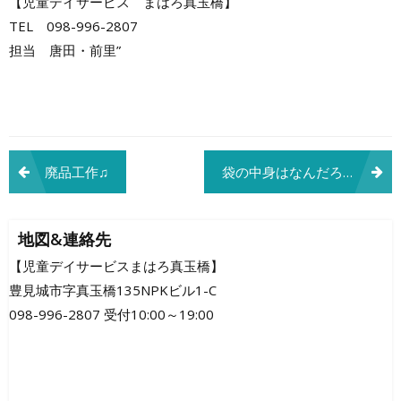
【児童デイサービス まはろ真玉橋】
TEL 098-996-2807
担当 唐田・前里”
投
廃品工作♫
袋の中身はなんだろうな？
稿
ナ
地図&連絡先
ビ
【児童デイサービスまはろ真玉橋】
豊見城市字真玉橋135NPKビル1-C
ゲ
098-996-2807 受付10:00～19:00
ー
シ