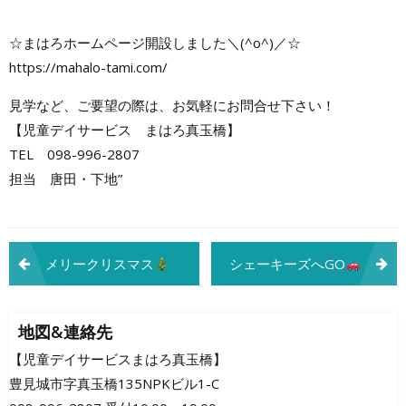
☆まはろホームページ開設しました＼(^o^)／☆
https://mahalo-tami.com/
見学など、ご要望の際は、お気軽にお問合せ下さい！
【児童デイサービス まはろ真玉橋】
TEL 098-996-2807
担当 唐田・下地”
投
メリークリスマス
シェーキーズへGO
稿
ナ
地図&連絡先
ビ
【児童デイサービスまはろ真玉橋】
豊見城市字真玉橋135NPKビル1-C
ゲ