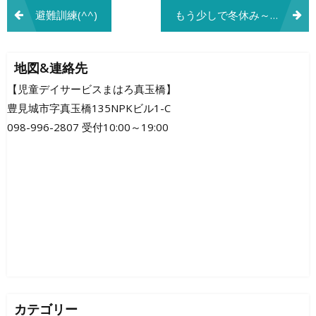
投
避難訓練(^^)
もう少しで冬休み～＼(^o^)／
稿
ナ
地図&連絡先
ビ
【児童デイサービスまはろ真玉橋】
豊見城市字真玉橋135NPKビル1-C
ゲ
098-996-2807 受付10:00～19:00
ー
シ
ョ
ン
カテゴリー