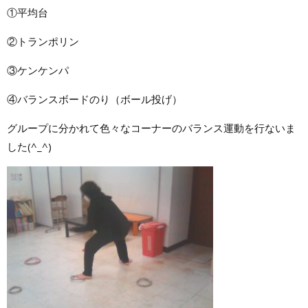
①平均台
②トランポリン
③ケンケンパ
④バランスボードのり（ボール投げ）
グループに分かれて色々なコーナーのバランス運動を行ないま
した(^_^)