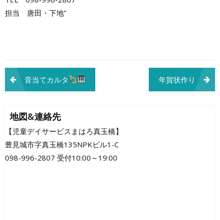
担当 唐田・下地”
投
音当てカルタ
年賀状作り
稿
ナ
地図&連絡先
ビ
【児童デイサービスまはろ真玉橋】
豊見城市字真玉橋135NPKビル1-C
ゲ
098-996-2807 受付10:00～19:00
ー
シ
ョ