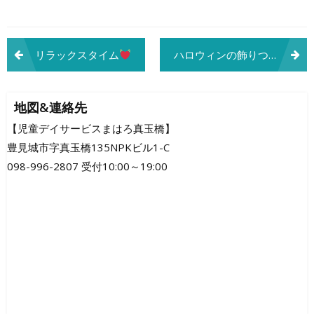
投
リラックスタイム
ハロウィンの飾りつけ
♪
稿
ナ
地図&連絡先
ビ
【児童デイサービスまはろ真玉橋】
豊見城市字真玉橋135NPKビル1-C
ゲ
098-996-2807 受付10:00～19:00
ー
シ
ョ
ン