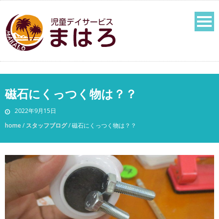
磁石にくっつく物は？？
2022年9月15日
home
/
スタッフブログ
/
磁石にくっつく物は？？